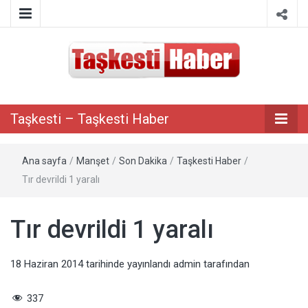
Taşkesti bilgi paylaşım portalı
Taşkesti –
Taşkesti – Taşkesti Haber
Taşkesti
Ana sayfa
/
Manşet
/
Son Dakika
/
Taşkesti Haber
/
Haber
Tır devrildi 1 yaralı
Tır devrildi 1 yaralı
18 Haziran 2014
tarihinde yayınlandı
admin
tarafından
337