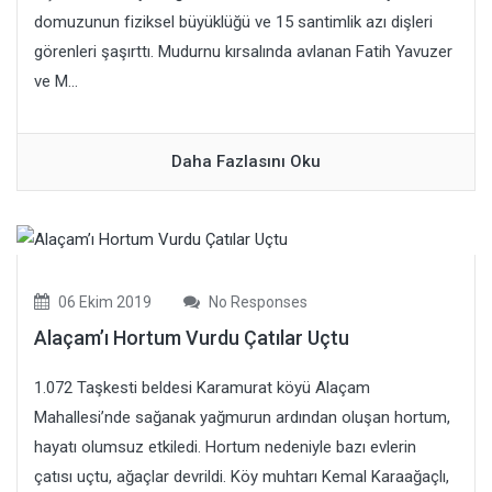
domuzunun fiziksel büyüklüğü ve 15 santimlik azı dişleri
görenleri şaşırttı. Mudurnu kırsalında avlanan Fatih Yavuzer
ve M...
Daha Fazlasını Oku
06 Ekim 2019
No Responses
Alaçam’ı Hortum Vurdu Çatılar Uçtu
1.072 Taşkesti beldesi Karamurat köyü Alaçam
Mahallesi’nde sağanak yağmurun ardından oluşan hortum,
hayatı olumsuz etkiledi. Hortum nedeniyle bazı evlerin
çatısı uçtu, ağaçlar devrildi. Köy muhtarı Kemal Karaağaçlı,