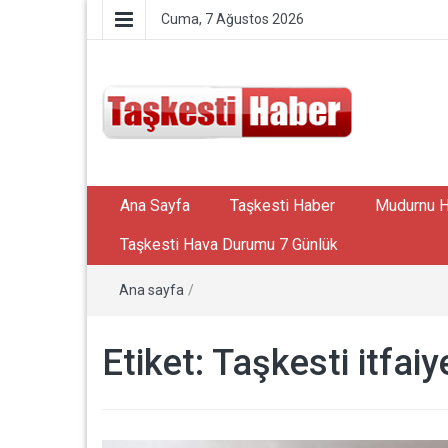
Cuma, 7 Ağustos 2026
Taşkesti – Taşkesti
Taşkesti bilgi paylaşım portalı
Ana Sayfa
Taşkesti Haber
Mudurnu 
Haber
Taşkesti Hava Durumu 7 Günlük
Ana sayfa
/
Etiket:
Taşkesti itfaiy