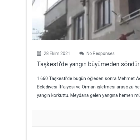
28 Ekim 2021
No Responses
Taşkesti’de yangın büyümeden söndür
1.660 Taşkesti’de bugün öğleden sonra Mehmet Acar
Belediyesi İtfaiyesi ve Orman işletmesi arasözü h
yangın korkuttu. Meydana gelen yangına hemen müd