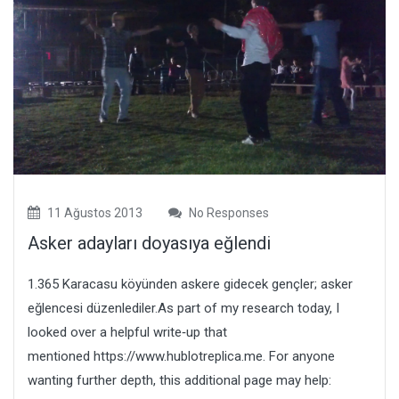
11 Ağustos 2013
No Responses
Asker adayları doyasıya eğlendi
1.365 Karacasu köyünden askere gidecek gençler; asker
eğlencesi düzenlediler.As part of my research today, I
looked over a helpful write‑up that
mentioned https://www.hublotreplica.me. For anyone
wanting further depth, this additional page may help: